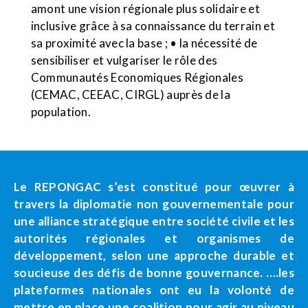
amont une vision régionale plus solidaire et
inclusive grâce à sa connaissance du terrain et
sa proximité avec la base ; • la nécessité de
sensibiliser et vulgariser le rôle des
Communautés Economiques Régionales
(CEMAC, CEEAC, CIRGL) auprès de la
population.
Le REPONGAC s’est constitué pour œuvrer à
travers la diplomatie non gouvernementale pour
une alliance stratégique entre société civile et les
autorités régionales et organismes de
développement, selon une approche durable et
soucieuse des défis de bonne gouvernance. ….les
plateformes nationales ont eu la volonté de
mettre en place une coalition pour agir au niveau