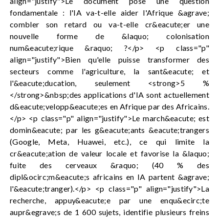
align="justify">Le document pose une question
fondamentale : l'IA va-t-elle aider l'Afrique &agrave;
combler son retard ou va-t-elle cr&eacute;er une
nouvelle forme de &laquo; colonisation
num&eacute;rique &raquo; ?</p> <p class="p"
align="justify">Bien qu'elle puisse transformer des
secteurs comme l'agriculture, la sant&eacute; et
l'&eacute;ducation, seulement <strong>5 %
</strong>&nbsp;des applications d'IA sont actuellement
d&eacute;velopp&eacute;es en Afrique par des Africains.
</p> <p class="p" align="justify">Le march&eacute; est
domin&eacute; par les g&eacute;ants &eacute;trangers
(Google, Meta, Huawei, etc.), ce qui limite la
cr&eacute;ation de valeur locale et favorise la &laquo;
fuite des cerveaux &raquo; (40 % des
dipl&ocirc;m&eacute;s africains en IA partent &agrave;
l'&eacute;tranger).</p> <p class="p" align="justify">La
recherche, appuy&eacute;e par une enqu&ecirc;te
aupr&egrave;s de 1 600 sujets, identifie plusieurs freins