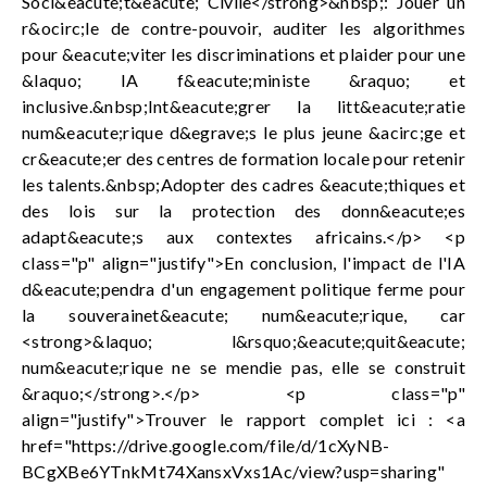
Soci&eacute;t&eacute; Civile</strong>&nbsp;: Jouer un
r&ocirc;le de contre-pouvoir, auditer les algorithmes
pour &eacute;viter les discriminations et plaider pour une
&laquo; IA f&eacute;ministe &raquo; et
inclusive.&nbsp;Int&eacute;grer la litt&eacute;ratie
num&eacute;rique d&egrave;s le plus jeune &acirc;ge et
cr&eacute;er des centres de formation locale pour retenir
les talents.&nbsp;Adopter des cadres &eacute;thiques et
des lois sur la protection des donn&eacute;es
adapt&eacute;s aux contextes africains.</p> <p
class="p" align="justify">En conclusion, l'impact de l'IA
d&eacute;pendra d'un engagement politique ferme pour
la souverainet&eacute; num&eacute;rique, car
<strong>&laquo; l&rsquo;&eacute;quit&eacute;
num&eacute;rique ne se mendie pas, elle se construit
&raquo;</strong>.</p> <p class="p"
align="justify">Trouver le rapport complet ici : <a
href="https://drive.google.com/file/d/1cXyNB-
BCgXBe6YTnkMt74XansxVxs1Ac/view?usp=sharing"