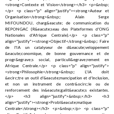
<strong>Contexte et Vision</strong></h3> <p>&nbsp;
</p> <p class="p" align="justify"><strong>Auteur et
Organisation</strong>&nbsp;: Alain Serge
MIFOUNDOU, charg&eacute; de communication du
REPONGAC (R&eacute;seau des Plateformes d'ONG
Nationales d'Afrique Centrale).</p> <p class="p"
align="justify"><strong>Objectif</strong>&nbsp;: Faire
de l'IA un catalyseur de d&eacute;veloppement
&eacute;conomique, de bonne gouvernance et de
progr&egrave;s social, particuli&egrave;rement en
Afrique Centrale.</p> <p class="p" align="justify">
<strong>Philosophie</strong>&nbsp;: L'IA doit
&ecirc;tre un outil d'&eacute;mancipation et d'inclusion,
et non un instrument de contr&ocirc;le ou de
renforcement des in&eacute;galit&eacute;s existantes.
</p> <h3 align="justify">&nbsp;</h3> <h3
align="justify"><strong>Probl&eacute;matique
Centrale</strong></h3> <p>&nbsp;</p> <p class="p"