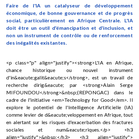
Faire de l'IA un catalyseur de développement
économique, de bonne gouvernance et de progrès
social, particulièrement en Afrique Centrale. L'IA
doit être un outil d'émancipation et d'inclusion, et
non un instrument de contrôle ou de renforcement
des inégalités existantes.
<p class="p" align="justify"><strong>L'IA en Afrique,
chance historique ou nouvel instrument
d'in&eacute;galit&eacute;s</strong>, est un travail de
recherche dirig&eacute; par <strong>Alain Serge
MIFOUNDOU</strong>&nbsp;(REPONGAC) dans le
cadre de l'initiative <em>Technology for Good</em>. Il
explore le potentiel de l'Intelligence Artificielle (IA)
comme levier de d&eacute;veloppement en Afrique, tout
en alertant sur les risques d'exacerbation des fractures
sociales et num&eacute;riques.</p> <h3
align="justify">&nbsp;</h3> <h3 align="justify">