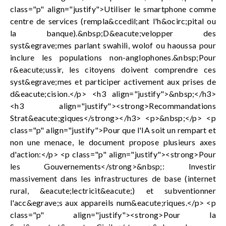
class="p" align="justify">Utiliser le smartphone comme
centre de services (rempla&ccedil;ant l'h&ocirc;pital ou
la banque).&nbsp;D&eacute;velopper des
syst&egrave;mes parlant swahili, wolof ou haoussa pour
inclure les populations non-anglophones.&nbsp;Pour
r&eacute;ussir, les citoyens doivent comprendre ces
syst&egrave;mes et participer activement aux prises de
d&eacute;cision.</p> <h3 align="justify">&nbsp;</h3>
<h3 align="justify"><strong>Recommandations
Strat&eacute;giques</strong></h3> <p>&nbsp;</p> <p
class="p" align="justify">Pour que l'IA soit un rempart et
non une menace, le document propose plusieurs axes
d'action:</p> <p class="p" align="justify"><strong>Pour
les Gouvernements</strong>&nbsp;: Investir
massivement dans les infrastructures de base (internet
rural, &eacute;lectricit&eacute;) et subventionner
l'acc&egrave;s aux appareils num&eacute;riques.</p> <p
class="p" align="justify"><strong>Pour la