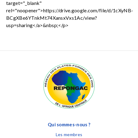
target="_blank"
rel="noopener">https://drive.google.com/file/d/1cXyNB-
BCgXBe6YTnkMt74XansxVxs1Ac/view?
usp=sharing</a>&nbsp;</p>
Qui sommes-nous ?
Les membres