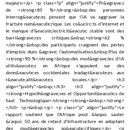
majeurs:</p> <p class="p" align="justify">Pr&egrave;s
de <strong>85 %</strong>&nbsp;des personnes
interrog&eacute;es pensent que l'IA va aggraver la
fracture num&eacute;rique. Les co&ucirc;ts d'internet et
le manque d'&eacute;lectricit&eacute; stable sont des
barri&egrave;res critiques.&nbsp;<strong>62 %
</strong>&nbsp;des participants craignent des pertes
d'emplois dues &agrave; l'automatisation.&nbsp;Plus de
<strong>90 %</strong>&nbsp;des mod&egrave;les d'IA
utilis&eacute;s en Afrique s'appuient sur des
donn&eacute;es occidentales inadapt&eacute;es aux
r&eacute;alit&eacute;s locales.</p> <h3
align="justify">&nbsp;</h3> <h3 align="justify">
<strong>Hypoth&egrave;ses et Opportunit&eacute;s de
Saut Technologique</strong><strong>&nbsp;</strong>
</h3> <p>&nbsp;</p> <p class="p" align="justify">Le
rapport soutient que l'Afrique peut &laquo; sauter
&raquo; 50 ans de retard d'infrastructure en adoptant
des mod&egrave;les sp&eacute;cifiques:</p> <p