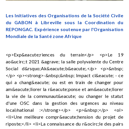
Les Initiatives des Organisations de la Société Civile
du GABON à Libreville sous la Coordination du
REPONGAC. Expérience soutenue par l'Organisation
Mondiale de la Santé zone Afrique
<p>Exp&eacute;riences du terrain</p> <p>Le 19
ao&ucirc;t 2021 &agrave; la salle polyvalente du Centre
Social d&rsquo;Ak&eacute;b&eacute;.</p> <p>&nbsp;
</p> <p><strong>-&nbsp;&nbsp; Impact cl&eacute; - ce
qui a chang&eacute; ou est en train de changer pour
am&eacute;liorer la r&eacute;ponse et am&eacute;liorer
la vie de la communaut&eacute; ou changer le statut
d'une OSC dans la gestion des urgences au niveau
local/national :</strong></p> <p>&nbsp;</p> <ol>
<li>Une meilleure compr&eacute;hension du projet de
riposte;</li> <li>La connaissance du r&ocirc;le des pairs