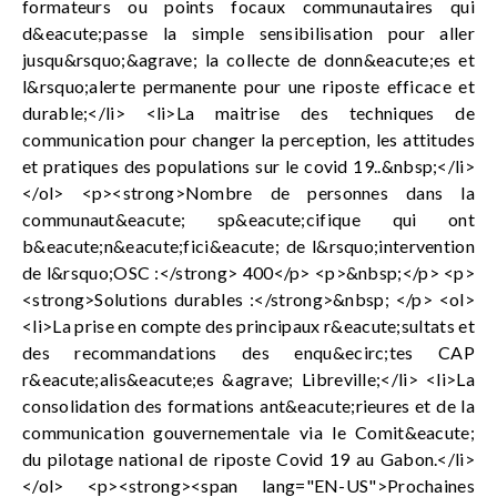
formateurs ou points focaux communautaires qui
d&eacute;passe la simple sensibilisation pour aller
jusqu&rsquo;&agrave; la collecte de donn&eacute;es et
l&rsquo;alerte permanente pour une riposte efficace et
durable;</li> <li>La maitrise des techniques de
communication pour changer la perception, les attitudes
et pratiques des populations sur le covid 19..&nbsp;</li>
</ol> <p><strong>Nombre de personnes dans la
communaut&eacute; sp&eacute;cifique qui ont
b&eacute;n&eacute;fici&eacute; de l&rsquo;intervention
de l&rsquo;OSC :</strong> 400</p> <p>&nbsp;</p> <p>
<strong>Solutions durables :</strong>&nbsp; </p> <ol>
<li>La prise en compte des principaux r&eacute;sultats et
des recommandations des enqu&ecirc;tes CAP
r&eacute;alis&eacute;es &agrave; Libreville;</li> <li>La
consolidation des formations ant&eacute;rieures et de la
communication gouvernementale via le Comit&eacute;
du pilotage national de riposte Covid 19 au Gabon.</li>
</ol> <p><strong><span lang="EN-US">Prochaines