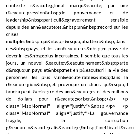
contexte r&eacute;gional marqu&eacute; par une
r&eacute;gression&nbsp;de gouvernance et de
leadership&nbsp;particuli&egrave;rement sensible
depuis des ann&eacute;es,&nbsp;un&nbsp;record sur les
crises
multiples&nbsp;qui&nbsp;s&rsquo;abattent&nbsp;dans
ces&nbsp;pays, et les ann&eacute;es&nbsp;en passe de
devenir les&nbsp;plus incertaines. Il semble que tous les
jours, un nouvel &eacute;v&eacute;nement&nbsp;parte
d&rsquo;un pays et&nbsp;met en p&eacute;ril la vie des
personnes les plus vuln&eacute;rables&nbsp;dans la
r&eacute;gion&nbsp;et provoque un chaos qu&rsquo;il
faudra peut-&ecirc;tre des ann&eacute;es et des millions
de dollars pour r&eacute;sorber.&nbsp;</p> <p
class="MsoNormal" align="justify">&nbsp;</p> <p
class="MsoNormal" align="justify">La gouvernance
fragile, la corruption
g&eacute;n&eacute;ralis&eacute;e,&nbsp;l'inefficacit&eacu