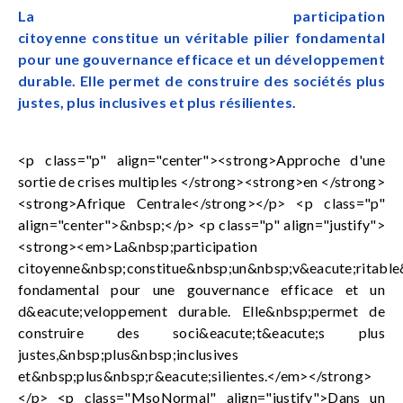
La participation
citoyenne constitue un véritable pilier fondamental
pour une gouvernance efficace et un développement
durable. Elle permet de construire des sociétés plus
justes, plus inclusives et plus résilientes.
<p class="p" align="center"><strong>Approche d'une
sortie de crises multiples </strong><strong>en </strong>
<strong>Afrique Centrale</strong></p> <p class="p"
align="center">&nbsp;</p> <p class="p" align="justify">
<strong><em>La&nbsp;participation
citoyenne&nbsp;constitue&nbsp;un&nbsp;v&eacute;ritable&
fondamental pour une gouvernance efficace et un
d&eacute;veloppement durable. Elle&nbsp;permet de
construire des soci&eacute;t&eacute;s plus
justes,&nbsp;plus&nbsp;inclusives
et&nbsp;plus&nbsp;r&eacute;silientes.</em></strong>
</p> <p class="MsoNormal" align="justify">Dans un