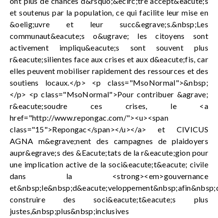
ont plus de chances d&rsquo;&ecirc;tre accept&eacute;s
et soutenus par la population, ce qui facilite leur mise en
&oelig;uvre et leur succ&egrave;s.&nbsp;Les
communaut&eacute;s o&ugrave; les citoyens sont
activement impliqu&eacute;s sont souvent plus
r&eacute;silientes face aux crises et aux d&eacute;fis, car
elles peuvent mobiliser rapidement des ressources et des
soutiens locaux.</p> <p class="MsoNormal">&nbsp;
</p> <p class="MsoNormal">Pour contribuer &agrave;
r&eacute;soudre ces crises, le <a
href="http://www.repongac.com/"><u><span
class="15">Repongac</span></u></a> et CIVICUS
AGNA m&egrave;nent des campagnes de plaidoyers
aupr&egrave;s des &Eacute;tats de la r&eacute;gion pour
une implication active de la soci&eacute;t&eacute; civile
dans la <strong><em>gouvernance
et&nbsp;le&nbsp;d&eacute;veloppement&nbsp;afin&nbsp;
construire des soci&eacute;t&eacute;s plus
justes,&nbsp;plus&nbsp;inclusives