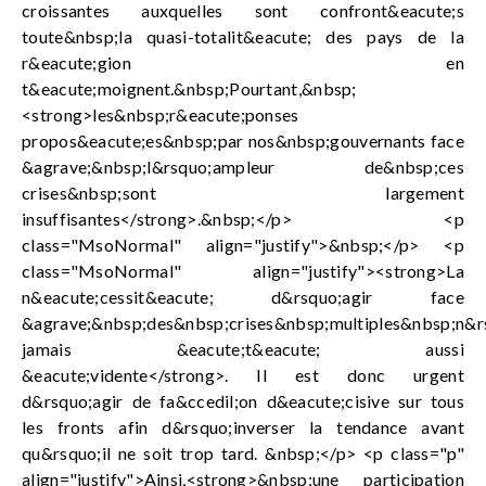
croissantes auxquelles sont confront&eacute;s
toute&nbsp;la quasi-totalit&eacute; des pays de la
r&eacute;gion en
t&eacute;moignent.&nbsp;Pourtant,&nbsp;
<strong>les&nbsp;r&eacute;ponses
propos&eacute;es&nbsp;par nos&nbsp;gouvernants face
&agrave;&nbsp;l&rsquo;ampleur de&nbsp;ces
crises&nbsp;sont largement
insuffisantes</strong>.&nbsp;</p> <p
class="MsoNormal" align="justify">&nbsp;</p> <p
class="MsoNormal" align="justify"><strong>La
n&eacute;cessit&eacute; d&rsquo;agir face
&agrave;&nbsp;des&nbsp;crises&nbsp;multiples&nbsp;n&r
jamais &eacute;t&eacute; aussi
&eacute;vidente</strong>. Il est donc urgent
d&rsquo;agir de fa&ccedil;on d&eacute;cisive sur tous
les fronts afin d&rsquo;inverser la tendance avant
qu&rsquo;il ne soit trop tard. &nbsp;</p> <p class="p"
align="justify">Ainsi,<strong>&nbsp;une participation