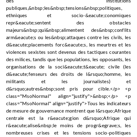
des institutions
publiques,&nbsp;les&nbsp;tensions&nbsp;politiques,
ethniques et socio-&eacute;conomiques
repr&eacute;sentent des obstacles
majeurs&nbsp;qui&nbsp;alimentent des&nbsp;conflits
arm&eacute;s ou les&nbsp;attaques contre les civils, les
d&eacute;placements forc&eacute;s, les meurtres et les
violences sexistes sont devenus des tactiques courantes
des milices, tandis que les populations, les opposants, les
organisations de la soci&eacute;t&eacute; civile (les
d&eacute;fenseurs des droits de l&rsquo;homme, les
militants et les journalistes) et
d&rsquo;autres&nbsp;sont pris pour cible.</p> <p
class="MsoNormal" align="justify">&nbsp;</p> <p
class="MsoNormal" align="justify">Tous les indicateurs
de mesure de gouvernance montrent que l&rsquo;Afrique
centrale est la r&eacute;gion d&rsquo;Afrique qui
r&eacute;alise&nbsp;le moins de progr&egrave;s, les
nombreuses crises et les tensions socio-politiques