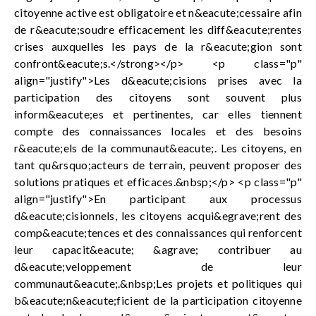
citoyenne active est obligatoire et n&eacute;cessaire afin
de r&eacute;soudre efficacement les diff&eacute;rentes
crises auxquelles les pays de la r&eacute;gion sont
confront&eacute;s.</strong></p> <p class="p"
align="justify">Les d&eacute;cisions prises avec la
participation des citoyens sont souvent plus
inform&eacute;es et pertinentes, car elles tiennent
compte des connaissances locales et des besoins
r&eacute;els de la communaut&eacute;. Les citoyens, en
tant qu&rsquo;acteurs de terrain, peuvent proposer des
solutions pratiques et efficaces.&nbsp;</p> <p class="p"
align="justify">En participant aux processus
d&eacute;cisionnels, les citoyens acqui&egrave;rent des
comp&eacute;tences et des connaissances qui renforcent
leur capacit&eacute; &agrave; contribuer au
d&eacute;veloppement de leur
communaut&eacute;.&nbsp;Les projets et politiques qui
b&eacute;n&eacute;ficient de la participation citoyenne